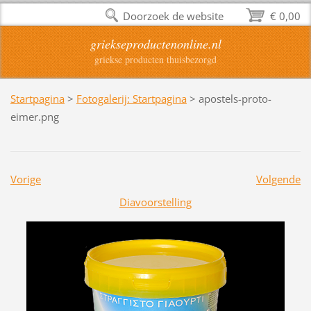
Doorzoek de website
€ 0,00
griekseproductenonline.nl
griekse producten thuisbezorgd
Startpagina
>
Fotogalerij: Startpagina
>
apostels-proto-
eimer.png
Vorige
Volgende
Diavoorstelling