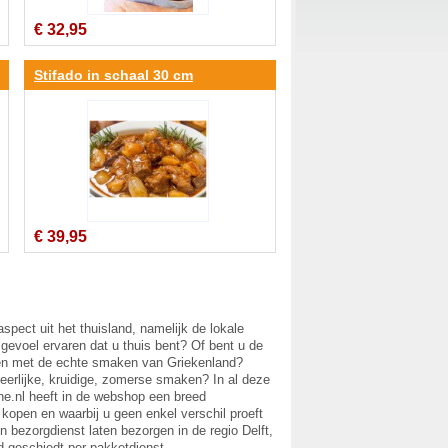
€ 32,95
Stifado in schaal 30 cm
€ 39,95
pect uit het thuisland, namelijk de lokale
gevoel ervaren dat u thuis bent? Of bent u de
ken met de echte smaken van Griekenland?
heerlijke, kruidige, zomerse smaken? In al deze
ine.nl heeft in de webshop een breed
 kopen en waarbij u geen enkel verschil proeft
n bezorgdienst laten bezorgen in de regio Delft,
 geschiedt per pakketdienst.