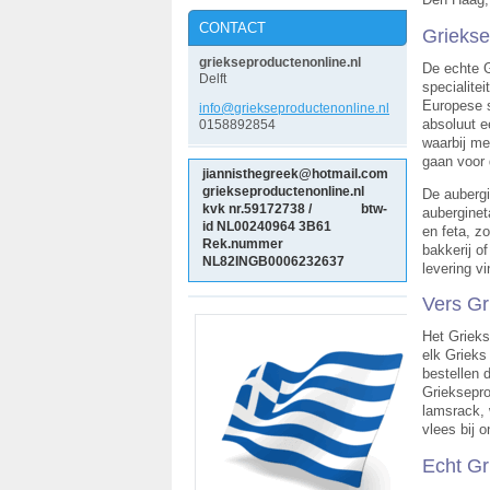
CONTACT
Griekse 
griekseproductenonline.nl
De echte G
Delft
specialite
Europese s
info@gri
ekseprod
uctenonl
ine.nl
absoluut e
0158892854
waarbij me
gaan voor 
jiannisthegreek@hotmail.com
griekseproductenonline.nl
De aubergi
kvk nr.59172738 / btw-
auberginet
id NL00240964
3B61
en feta, z
Rek.nummer
bakkerij o
NL82INGB0006232637
levering v
Vers Gr
Het Grieks
elk Grieks
bestellen 
Grieksepro
lamsrack, 
vlees bij o
Echt Gr