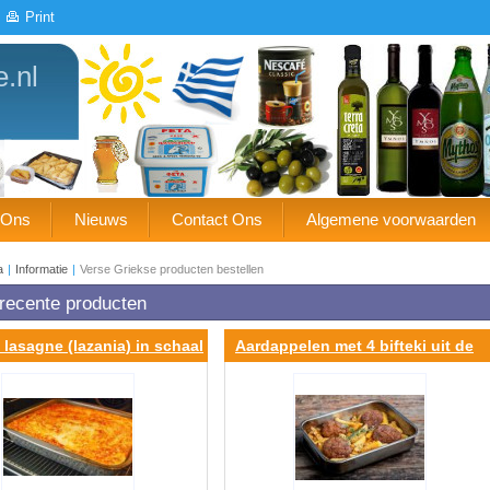
Print
e.nl
 Ons
Nieuws
Contact Ons
Algemene voorwaarden
a
|
Informatie
|
Verse Griekse producten bestellen
recente producten
 lasagne (lazania) in schaal
Aardappelen met 4 bifteki uit de
oven