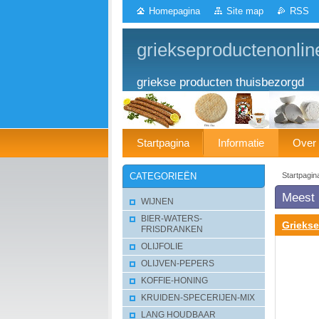
Homepagina
Site map
RSS
griekseproductenonlin
griekse producten thuisbezorgd
Startpagina
Informatie
Over
Startpagin
CATEGORIEËN
Meest 
WIJNEN
BIER-WATERS-
Griekse
FRISDRANKEN
OLIJFOLIE
OLIJVEN-PEPERS
KOFFIE-HONING
KRUIDEN-SPECERIJEN-MIX
LANG HOUDBAAR