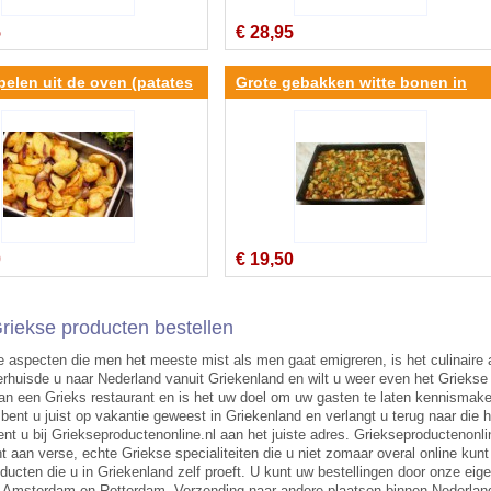
5
€ 28,95
elen uit de oven (patates
Grote gebakken witte bonen in
schaal
0
€ 19,50
riekse producten bestellen
 aspecten die men het meeste mist als men gaat emigreren, is het culinaire as
rhuisde u naar Nederland vanuit Griekenland en wilt u weer even het Griekse 
an een Grieks restaurant en is het uw doel om uw gasten te laten kennisma
bent u juist op vakantie geweest in Griekenland en verlangt u terug naar die 
ent u bij Griekseproductenonline.nl aan het juiste adres. Griekseproductenonl
t aan verse, echte Griekse specialiteiten die u niet zomaar overal online kunt
ducten die u in Griekenland zelf proeft. U kunt uw bestellingen door onze eige
Amsterdam en Rotterdam. Verzending naar andere plaatsen binnen Nederland