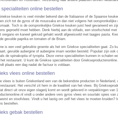
specialiteiten online bestellen
riekse keuken is veel minder bekend dan de Italiaanse of de Spaanse keuke
iten zich tot de gyros of de moussaka en dan niet volgens het oorspronkelijk
maak. Toch is de oorspronkelijke Griekse keuken juist heel gevarieerd en zijn
ens geproefd moet hebben. Denk hierbij aan de stifado, een stoofschotel met 
t oregano en kaneel gekruid gehakt wordt afgewisseld met laagjes pasta. Kiest
de gevulde paprika en tomaten of de Briam.
ne is een veel gebruikte groente als het om Griekse specialiteiten gaat. Zo k
aart, gevulde aubergine of aubergine imam worden besteld. Populair zijn ook d
oals de spinakopita of tyropita. Deze verse specialiteiten kunnen in schalen w
f het restaurant. U kunt de Griekse specialiteiten door Griekseproductenonlin
indt plaats een dag nadat de factuur is voldaan.
ieks vlees online bestellen
e vlees is buiten Griekenland een van de bekendste producten in Nederland, u
 restaurant. Het verschil zit hem in de kwaliteit van het vlees. Bij Grieksepro
dat direct uit onze eigen slagerij komt en wordt geleverd in verpakkingen van 
ductenonline.nl vindt u onder andere vers gyros vlees en souvlaki spies van zo
worst en stoofvlees. Vindt u het lastig om zelf het vlees te moeten kruiden? 
ns bestellen.
ieks gebak bestellen