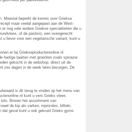
n. Meestal beperkt de kennis over Griekse
e recept maar veelal aangepast aan de West-
 er nog vele andere Griekse specialiteiten die u
rundvlees, of de pastisio, een ovengerecht
 u liever voor een vegetarische variant, kunt u
unnen er bij Griekseproductenonline.nl
e hartige taarten met groenten zoals spinazie
orden gekocht in de webshop, direct uit de
e.nl zes dagen in de week laten bezorgen. De
iteraard is dit terug te vinden op het menu van
ductenonline.nl kunt u vers Grieks vlees
1 kilo. Binnen het assortiment van
wel de kip als varken, mprizoles, bifteki,
In dat geval kunt u ook gekruid Grieks gyros