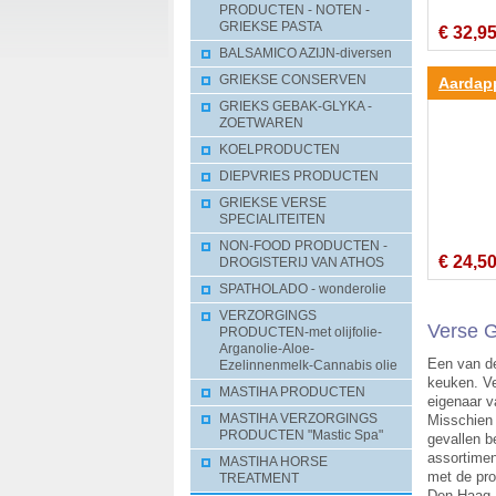
PRODUCTEN - NOTEN -
GRIEKSE PASTA
€ 32,9
BALSAMICO AZIJN-diversen
GRIEKSE CONSERVEN
Aardapp
GRIEKS GEBAK-GLYKA -
fournou)
ZOETWAREN
KOELPRODUCTEN
DIEPVRIES PRODUCTEN
GRIEKSE VERSE
SPECIALITEITEN
NON-FOOD PRODUCTEN -
€ 24,5
DROGISTERIJ VAN ATHOS
SPATHOLADO - wonderolie
VERZORGINGS
Verse G
PRODUCTEN-met olijfolie-
Arganolie-Aloe-
Een van de
Ezelinnenmelk-Cannabis olie
keuken. Ve
MASTIHA PRODUCTEN
eigenaar v
MASTIHA VERZORGINGS
Misschien 
PRODUCTEN "Mastic Spa"
gevallen b
assortimen
MASTIHA HORSE
met de pro
TREATMENT
Den Haag, 