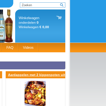
Winkelwagen
onderdelen
0
Winkelwagen
€ 0,00
FAQ
Videos
Aardappelen met 2 kippenpoten uit
de oven