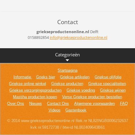
Contact
griekseproductenonline.nl
Delft
0158892854
info@gri
ekseprod
uctenonl
ine.nl
Categorieën
Startpagina
Informatie
Grieks bier
Griekse artikelen
Griekse olijfolie
Griekse online winkel
Griekse producten
Griekse specialiteiten
Griekse verzorgingsproducten
Griekse voeding
Griekse wijnen
Mastiha producten kopen
Verse Griekse producten bestellen
Over Ons
Nieuws
Contact Ons
Algemene voorwaarden
FAQ
Videos
Gastenboek
© 2014 www.griekseproductenonline.nl Rek.nr NL82INGB0006232637
kvk nr.59172738 / btw-id NL002409643B61