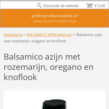
Doorzoek de website
€ 0,00
griekseproductenonline.nl
griekse producten thuisbezorgd
Startpagina
>
BALSAMICO AZIJN-diversen
>
Balsamico azijn
met rozemarijn, oregano en knoflook
Balsamico azijn met
rozemarijn, oregano en
knoflook