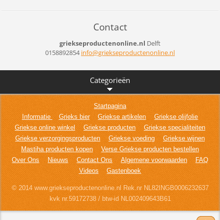
Contact
griekseproductenonline.nl
Delft
0158892854
info@gri
ekseprod
uctenonl
ine.nl
Categorieën
Startpagina
Informatie
Grieks bier
Griekse artikelen
Griekse olijfolie
Griekse online winkel
Griekse producten
Griekse specialiteiten
Griekse verzorgingsproducten
Griekse voeding
Griekse wijnen
Mastiha producten kopen
Verse Griekse producten bestellen
Over Ons
Nieuws
Contact Ons
Algemene voorwaarden
FAQ
Videos
Gastenboek
© 2014 www.griekseproductenonline.nl Rek.nr NL82INGB0006232637
kvk nr.59172738 / btw-id NL002409643B61