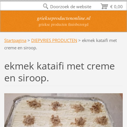
Doorzoek de website
€ 0,00
griekseproductenonline.nl
griekse producten thuisbezorgd
Startpagina
>
DIEPVRIES PRODUCTEN
>
ekmek kataifi met
creme en siroop.
ekmek kataifi met creme
en siroop.