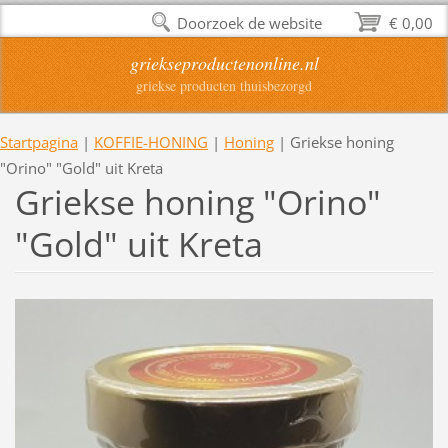
Doorzoek de website
€ 0,00
griekseproductenonline.nl
griekse producten thuisbezorgd
Startpagina
|
KOFFIE-HONING
|
Honing
|
Griekse honing
"Orino" "Gold" uit Kreta
Griekse honing "Orino"
"Gold" uit Kreta