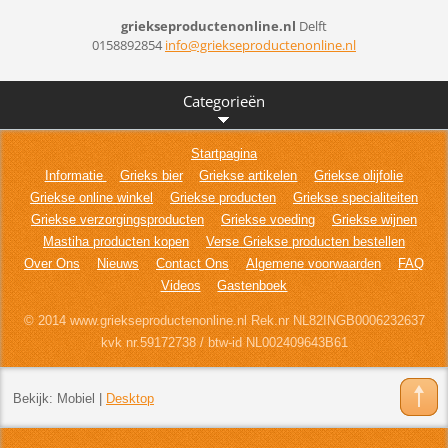
griekseproductenonline.nl
Delft
0158892854
info@gri
ekseprod
uctenonl
ine.nl
Categorieën
Startpagina
Informatie
Grieks bier
Griekse artikelen
Griekse olijfolie
Griekse online winkel
Griekse producten
Griekse specialiteiten
Griekse verzorgingsproducten
Griekse voeding
Griekse wijnen
Mastiha producten kopen
Verse Griekse producten bestellen
Over Ons
Nieuws
Contact Ons
Algemene voorwaarden
FAQ
Videos
Gastenboek
© 2014 www.griekseproductenonline.nl Rek.nr NL82INGB0006232637
kvk nr.59172738 / btw-id NL002409643B61
Bekijk:
Mobiel
|
Desktop