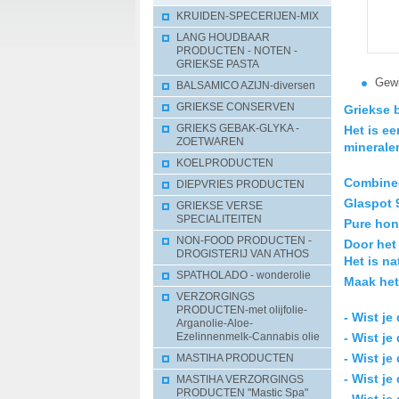
KRUIDEN-SPECERIJEN-MIX
LANG HOUDBAAR
PRODUCTEN - NOTEN -
GRIEKSE PASTA
Gewi
BALSAMICO AZIJN-diversen
GRIEKSE CONSERVEN
Griekse 
Het is ee
GRIEKS GEBAK-GLYKA -
ZOETWAREN
minerale
KOELPRODUCTEN
Combineer
DIEPVRIES PRODUCTEN
Glaspot 9
GRIEKSE VERSE
SPECIALITEITEN
Pure hon
NON-FOOD PRODUCTEN -
Door het 
DROGISTERIJ VAN ATHOS
Het is na
SPATHOLADO - wonderolie
Maak het 
VERZORGINGS
PRODUCTEN-met olijfolie-
- Wist je
Arganolie-Aloe-
- Wist j
Ezelinnenmelk-Cannabis olie
- Wist j
MASTIHA PRODUCTEN
- Wist je
MASTIHA VERZORGINGS
PRODUCTEN "Mastic Spa"
- Wist j