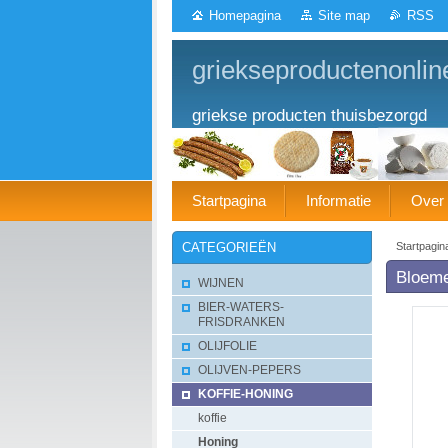
Homepagina
Site map
RSS
griekseproductenonlin
griekse producten thuisbezorgd
Startpagina
Informatie
Over
Startpagin
CATEGORIEËN
Bloeme
WIJNEN
BIER-WATERS-
FRISDRANKEN
OLIJFOLIE
OLIJVEN-PEPERS
KOFFIE-HONING
koffie
Honing