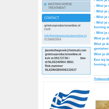
MASTIHA HORSE
- Wist j
TREATMENT
- Wist je
- Wist j
CONTACT
- Wist j
griekseproductenonline.nl
honing w
Delft
- Wist j
info@gri
ekseprod
uctenonl
ine.nl
Wist je d
0158892854
Wist je 
genieten
jiannisthegreek@hotmail.com
Wist je d
griekseproductenonline.nl
kvk nr.59172738 / btw-
Een bij 
id NL00240964
3B61
honing, m
Rek.nummer
NL82INGB0006232637
Trefwoor