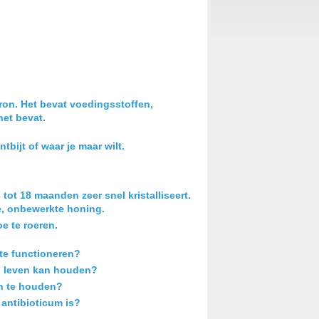
bron. Het bevat voedingsstoffen,
het bevat.
tbijt of waar je maar wilt.
ot 18 maanden zeer snel kristalliseert.
ure, onbewerkte honing.
oe te roeren.
 te functioneren?
in leven kan houden?
en te houden?
 antibioticum is?