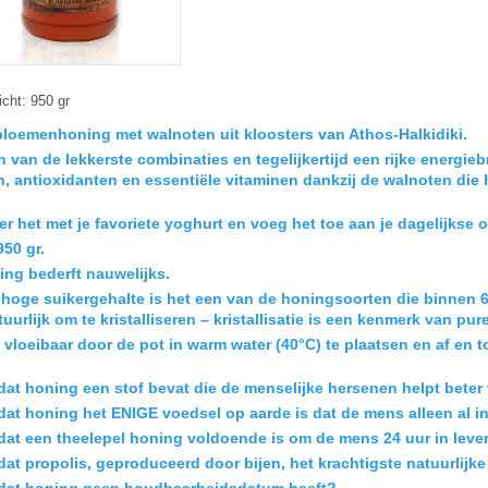
cht:
950 gr
bloemenhoning met walnoten uit kloosters van Athos-Halkidiki.
n van de lekkerste combinaties en tegelijkertijd een rijke energie
n, antioxidanten en essentiële vitaminen dankzij de walnoten die 
 het met je favoriete yoghurt en voeg het toe aan je dagelijkse on
50 gr.
ing bederft nauwelijks.
hoge suikergehalte is het een van de honingsoorten die binnen 6 t
tuurlijk om te kristalliseren – kristallisatie is een kenmerk van p
vloeibaar door de pot in warm water (40°C) te plaatsen en af ​​en t
 dat honing een stof bevat die de menselijke hersenen helpt beter
e dat honing het ENIGE voedsel op aarde is dat de mens alleen al 
e dat een theelepel honing voldoende is om de mens 24 uur in lev
 dat propolis, geproduceerd door bijen, het krachtigste natuurlijke
e dat honing geen houdbaarheidsdatum heeft?