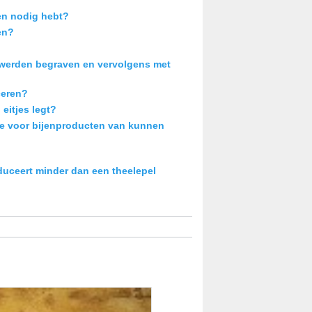
men nodig hebt?
en?
en werden begraven en vervolgens met
ceren?
eitjes legt?
ie voor bijenproducten van kunnen
duceert minder dan een theelepel