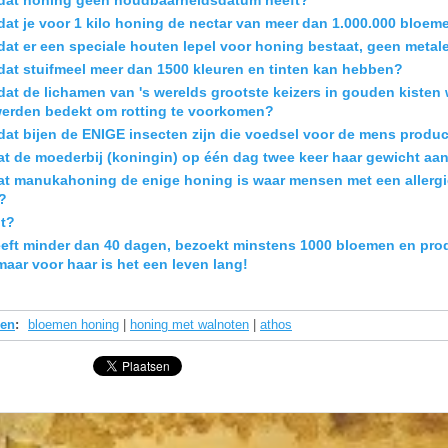
e dat je voor 1 kilo honing de nectar van meer dan 1.000.000 bloe
 dat er een speciale houten lepel voor honing bestaat, geen metal
e dat stuifmeel meer dan 1500 kleuren en tinten kan hebben?
e dat de lichamen van 's werelds grootste keizers in gouden kist
erden bedekt om rotting te voorkomen?
e dat bijen de ENIGE insecten zijn die voedsel voor de mens produ
at de moederbij (koningin) op één dag twee keer haar gewicht aan 
dat manukahoning de enige honing is waar mensen met een allerg
?
it?
leeft minder dan 40 dagen, bezoekt minstens 1000 bloemen en pro
aar voor haar is het een leven lang!
den
:
bloemen honing
|
honing met walnoten
|
athos