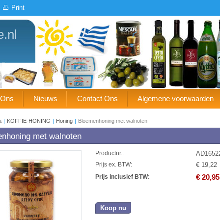
Print
e.nl
 Ons
Nieuws
Contact Ons
Algemene voorwaarden
a
|
KOFFIE-HONING
|
Honing
|
Bloemenhoning met walnoten
nhoning met walnoten
AD1652
Productnr.:
€ 19,22
Prijs ex. BTW:
€ 20,95
Prijs inclusief BTW:
Koop nu