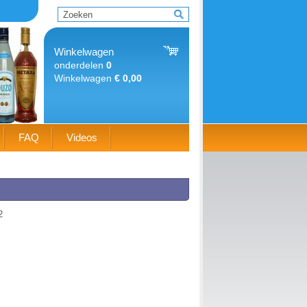
Winkelwagen
onderdelen
0
Winkelwagen
€ 0,00
FAQ
Videos
2