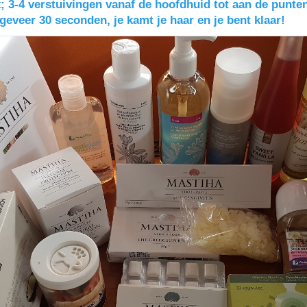
;
3-4 verstuivingen vanaf de hoofdhuid tot aan de punt
geveer 30 seconden, je kamt je haar en je bent klaar!