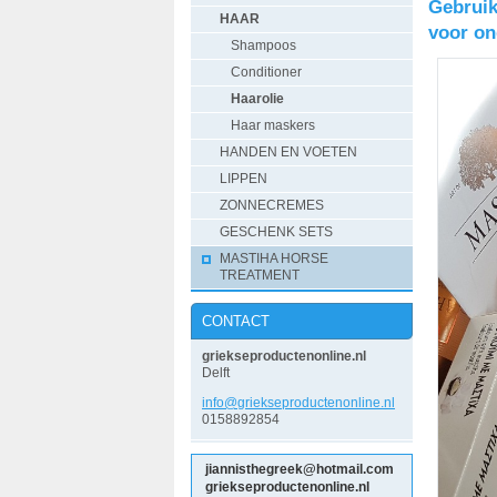
Gebruik
HAAR
voor on
Shampoos
Conditioner
Haarolie
Haar maskers
HANDEN EN VOETEN
LIPPEN
ZONNECREMES
GESCHENK SETS
MASTIHA HORSE
TREATMENT
CONTACT
griekseproductenonline.nl
Delft
info@gri
ekseprod
uctenonl
ine.nl
0158892854
jiannisthegreek@hotmail.com
griekseproductenonline.nl