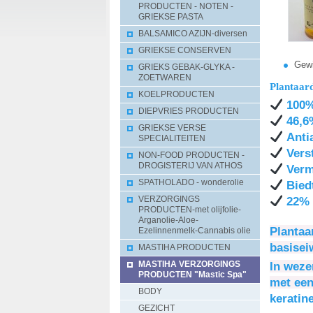
PRODUCTEN - NOTEN -
GRIEKSE PASTA
BALSAMICO AZIJN-diversen
GRIEKSE CONSERVEN
Gewi
GRIEKS GEBAK-GLYKA -
ZOETWAREN
Plantaard
KOELPRODUCTEN
100%
DIEPVRIES PRODUCTEN
46,6%
GRIEKSE VERSE
Anti
SPECIALITEITEN
Verst
NON-FOOD PRODUCTEN -
DROGISTERIJ VAN ATHOS
Verm
SPATHOLADO - wonderolie
Biedt
22% t
VERZORGINGS
PRODUCTEN-met olijfolie-
Arganolie-Aloe-
Plantaa
Ezelinnenmelk-Cannabis olie
basisei
MASTIHA PRODUCTEN
In weze
MASTIHA VERZORGINGS
PRODUCTEN "Mastic Spa"
met een
BODY
keratin
GEZICHT