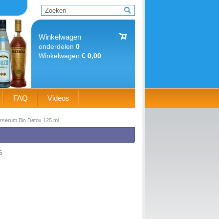
Winkelwagen
onderdelen
0
Winkelwagen
€ 0,00
FAQ
Videos
arserum Bio Detox 125 ml
6