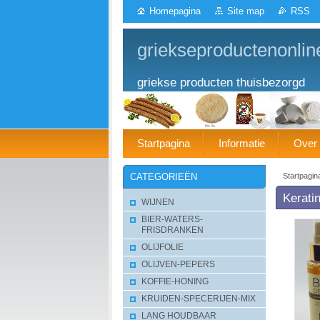
Homepagina
Site map
RSS
griekseproductenonlin
griekse producten thuisbezorgd
Startpagina
Informatie
Over
Startpagin
CATEGORIEËN
Kerati
WIJNEN
BIER-WATERS-
FRISDRANKEN
OLIJFOLIE
OLIJVEN-PEPERS
KOFFIE-HONING
KRUIDEN-SPECERIJEN-MIX
LANG HOUDBAAR