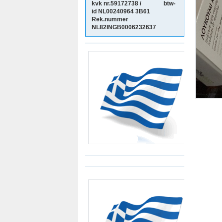
kvk nr.59172738 / btw-
id NL00240964
3B61
Rek.nummer
NL82INGB0006232637