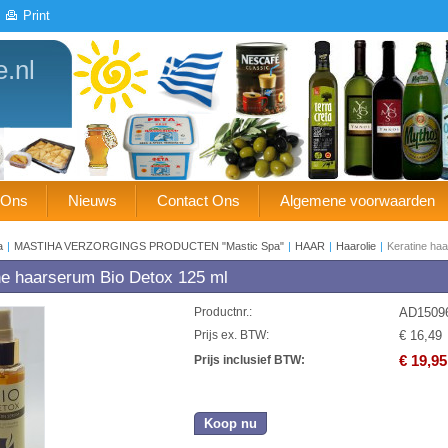
Print
e.nl
 Ons
Nieuws
Contact Ons
Algemene voorwaarden
a
|
MASTIHA VERZORGINGS PRODUCTEN "Mastic Spa"
|
HAAR
|
Haarolie
|
Keratine ha
ne haarserum Bio Detox 125 ml
AD1509
Productnr.:
€ 16,49
Prijs ex. BTW:
€ 19,95
Prijs inclusief BTW:
Koop nu