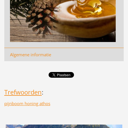
Algemene informatie
Trefwoorden
:
pijnboom honing athos