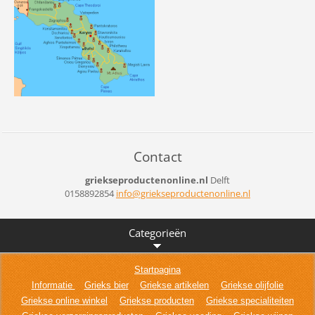
Contact
griekseproductenonline.nl
Delft
0158892854
info@gri
ekseprod
uctenonl
ine.nl
Categorieën
Startpagina
Informatie
Grieks bier
Griekse artikelen
Griekse olijfolie
Griekse online winkel
Griekse producten
Griekse specialiteiten