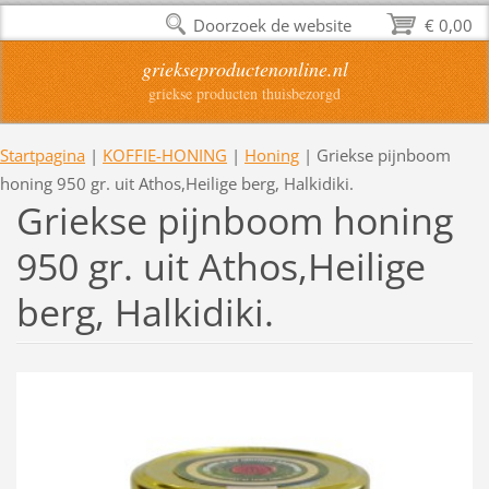
Doorzoek de website
€ 0,00
griekseproductenonline.nl
griekse producten thuisbezorgd
Startpagina
|
KOFFIE-HONING
|
Honing
|
Griekse pijnboom
honing 950 gr. uit Athos,Heilige berg, Halkidiki.
Griekse pijnboom honing
950 gr. uit Athos,Heilige
berg, Halkidiki.