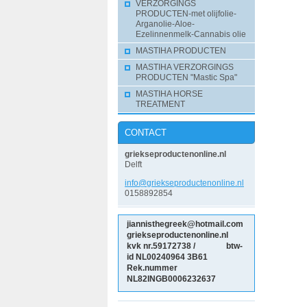
VERZORGINGS
PRODUCTEN-met olijfolie-
Arganolie-Aloe-
Ezelinnenmelk-Cannabis olie
MASTIHA PRODUCTEN
MASTIHA VERZORGINGS
PRODUCTEN "Mastic Spa"
MASTIHA HORSE
TREATMENT
CONTACT
griekseproductenonline.nl
Delft
info@gri
ekseprod
uctenonl
ine.nl
0158892854
jiannisthegreek@hotmail.com
griekseproductenonline.nl
kvk nr.59172738 / btw-
id NL00240964
3B61
Rek.nummer
NL82INGB0006232637