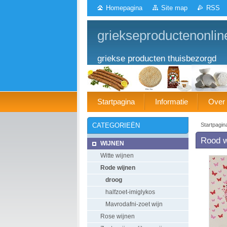
Homepagina
Site map
RSS
griekseproductenonlin
griekse producten thuisbezorgd
Startpagina
Informatie
Over
Startpagin
CATEGORIEËN
Rood w
WIJNEN
Witte wijnen
Rode wijnen
droog
halfzoet-imiglykos
Mavrodafni-zoet wijn
Rose wijnen