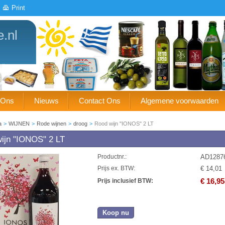
Print
e.nl
 Ons
Nieuws
Contact Ons
Algemene voorwaarden
a
>
WIJNEN
>
Rode wijnen
>
droog
>
Rood wijn "IONOS" 2 LT
ijn "IONOS" 2 LT
AD1287
Productnr.:
€ 14,01
Prijs ex. BTW:
€ 16,95
Prijs inclusief BTW:
Koop nu