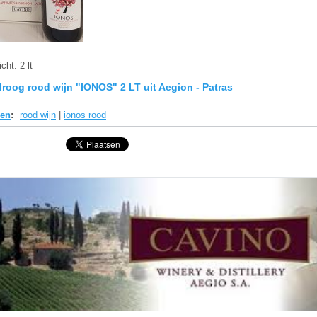
cht:
2 lt
droog rood wijn "IONOS" 2 LT uit Aegion - Patras
den
:
rood wijn
|
ionos rood