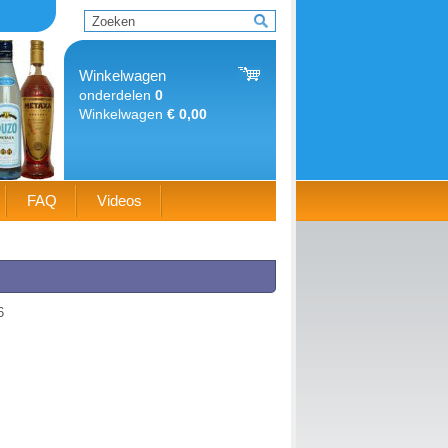
Winkelwagen
onderdelen
0
Winkelwagen
€ 0,00
FAQ
Videos
6