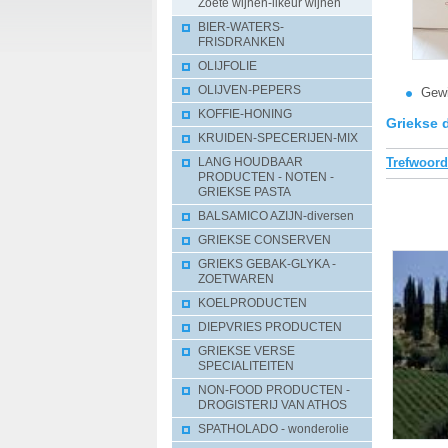
Zoete wijnen-likeur wijnen
BIER-WATERS-
FRISDRANKEN
OLIJFOLIE
OLIJVEN-PEPERS
Gewi
KOFFIE-HONING
Griekse 
KRUIDEN-SPECERIJEN-MIX
Trefwoor
LANG HOUDBAAR
PRODUCTEN - NOTEN -
GRIEKSE PASTA
BALSAMICO AZIJN-diversen
GRIEKSE CONSERVEN
GRIEKS GEBAK-GLYKA -
ZOETWAREN
KOELPRODUCTEN
DIEPVRIES PRODUCTEN
GRIEKSE VERSE
SPECIALITEITEN
NON-FOOD PRODUCTEN -
DROGISTERIJ VAN ATHOS
SPATHOLADO - wonderolie