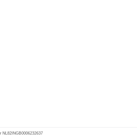
.nr NL82INGB0006232637