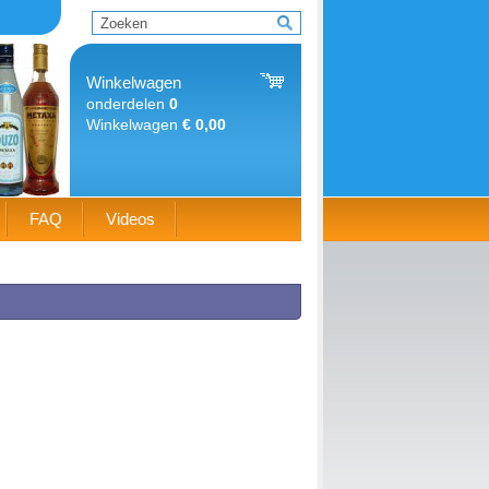
Winkelwagen
onderdelen
0
Winkelwagen
€ 0,00
FAQ
Videos