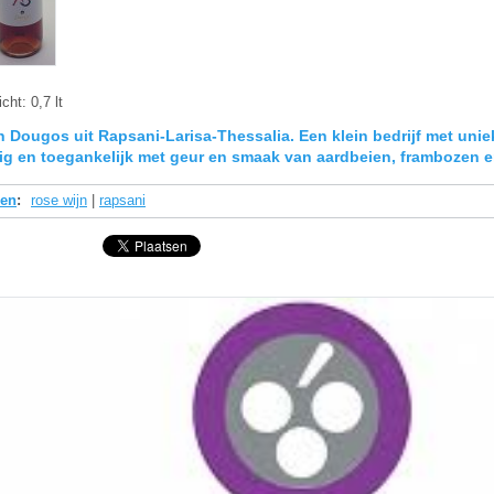
cht:
0,7 lt
n Dougos uit Rapsani-Larisa-Thessalia. Een klein bedrijf met unie
itig en toegankelijk met geur en smaak van aardbeien, frambozen e
den
:
rose wijn
|
rapsani