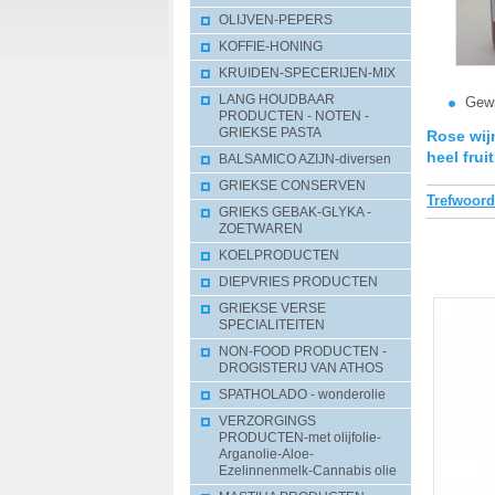
OLIJVEN-PEPERS
KOFFIE-HONING
KRUIDEN-SPECERIJEN-MIX
LANG HOUDBAAR
Gewi
PRODUCTEN - NOTEN -
GRIEKSE PASTA
Rose wij
heel fru
BALSAMICO AZIJN-diversen
GRIEKSE CONSERVEN
Trefwoor
GRIEKS GEBAK-GLYKA -
ZOETWAREN
KOELPRODUCTEN
DIEPVRIES PRODUCTEN
GRIEKSE VERSE
SPECIALITEITEN
NON-FOOD PRODUCTEN -
DROGISTERIJ VAN ATHOS
SPATHOLADO - wonderolie
VERZORGINGS
PRODUCTEN-met olijfolie-
Arganolie-Aloe-
Ezelinnenmelk-Cannabis olie