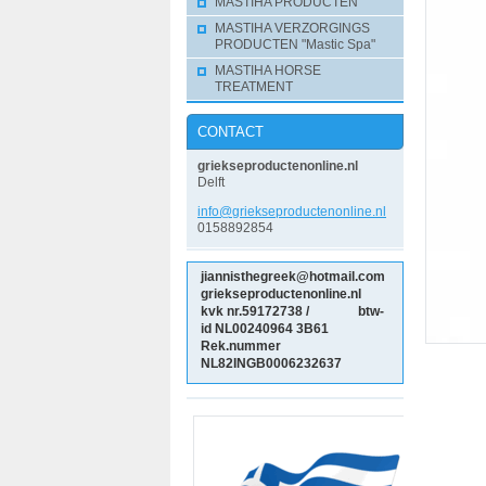
MASTIHA PRODUCTEN
MASTIHA VERZORGINGS
PRODUCTEN "Mastic Spa"
MASTIHA HORSE
TREATMENT
CONTACT
griekseproductenonline.nl
Delft
info@gri
ekseprod
uctenonl
ine.nl
0158892854
jiannisthegreek@hotmail.com
griekseproductenonline.nl
kvk nr.59172738 / btw-
id NL00240964
3B61
Rek.nummer
NL82INGB0006232637