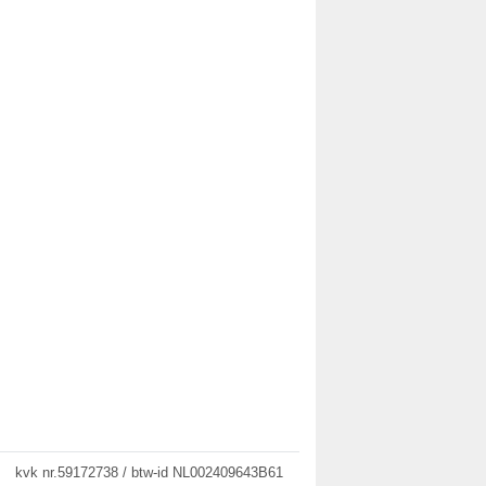
kvk nr.59172738 / btw-id NL002409643B61