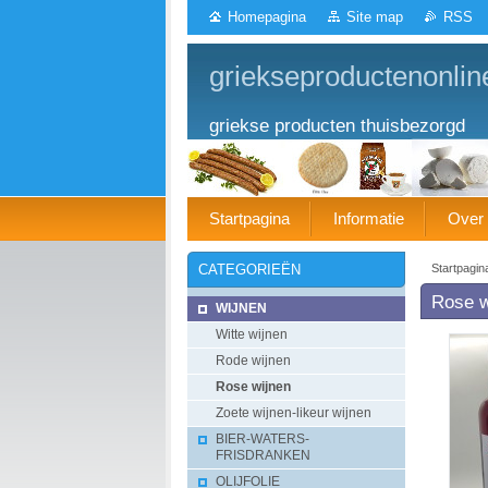
Homepagina
Site map
RSS
griekseproductenonlin
griekse producten thuisbezorgd
Startpagina
Informatie
Over
Startpagin
CATEGORIEËN
Rose wi
WIJNEN
Witte wijnen
Rode wijnen
Rose wijnen
Zoete wijnen-likeur wijnen
BIER-WATERS-
FRISDRANKEN
OLIJFOLIE