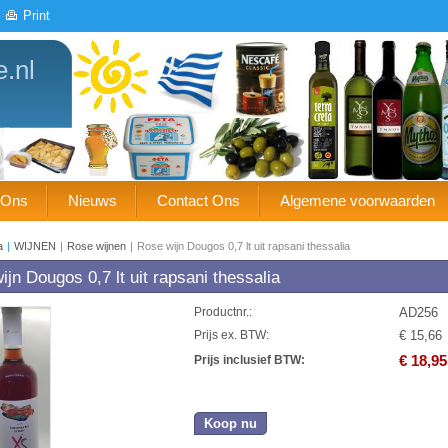
Print
e.nl
 Ons
Nieuws
Contact Ons
Algemene voorwaarden
a
|
WIJNEN
|
Rose wijnen
|
Rose wijn Dougos 0,7 lt uit rapsani thessalia
jn Dougos 0,7 lt uit rapsani thessalia
AD256
Productnr.:
€ 15,66
Prijs ex. BTW:
€ 18,95
Prijs inclusief BTW:
Koop nu