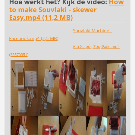
Hoe werkt het? Kijk de video:
How
to make Souvlaki - skewer
Easy.mp4 (11,2 MB)
Souvlaki Machine -
Facebook.mp4 (2,5 MB)
Διά-Χειρός-Σουβλάκι.mp4
(33570351)