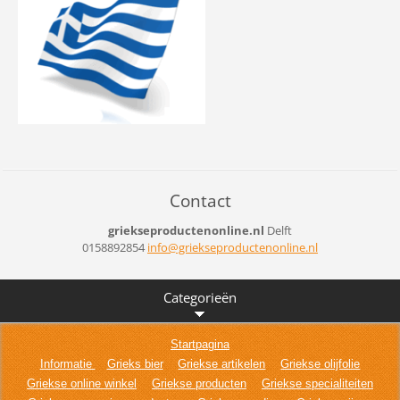
Contact
griekseproductenonline.nl
Delft
0158892854
info@gri
ekseprod
uctenonl
ine.nl
Categorieën
Startpagina
Informatie
Grieks bier
Griekse artikelen
Griekse olijfolie
Griekse online winkel
Griekse producten
Griekse specialiteiten