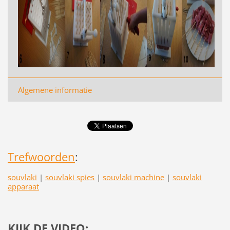
Algemene informatie
Trefwoorden
:
souvlaki
|
souvlaki spies
|
souvlaki machine
|
souvlaki
apparaat
KIJK DE VIDEO: