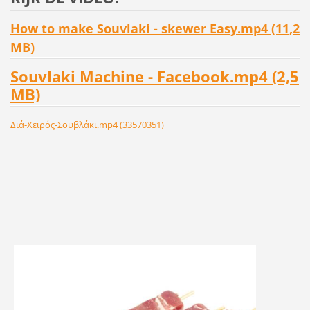
How to make Souvlaki - skewer Easy.mp4 (11,2
MB)
Souvlaki Machine - Facebook.mp4 (2,5
MB)
Διά-Χειρός-Σουβλάκι.mp4 (33570351)