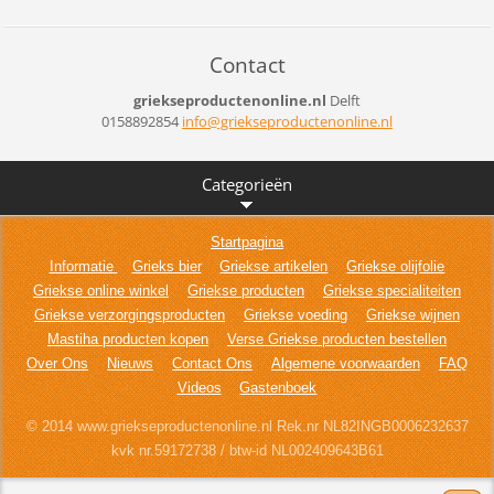
Contact
griekseproductenonline.nl
Delft
0158892854
info@gri
ekseprod
uctenonl
ine.nl
Categorieën
Startpagina
Informatie
Grieks bier
Griekse artikelen
Griekse olijfolie
Griekse online winkel
Griekse producten
Griekse specialiteiten
Griekse verzorgingsproducten
Griekse voeding
Griekse wijnen
Mastiha producten kopen
Verse Griekse producten bestellen
Over Ons
Nieuws
Contact Ons
Algemene voorwaarden
FAQ
Videos
Gastenboek
© 2014 www.griekseproductenonline.nl Rek.nr NL82INGB0006232637
kvk nr.59172738 / btw-id NL002409643B61