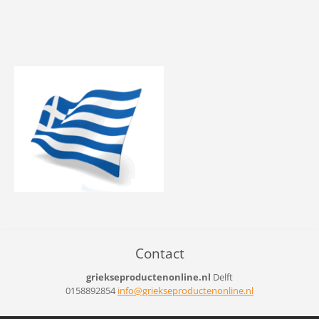
Contact
griekseproductenonline.nl
Delft
0158892854
info@gri
ekseprod
uctenonl
ine.nl