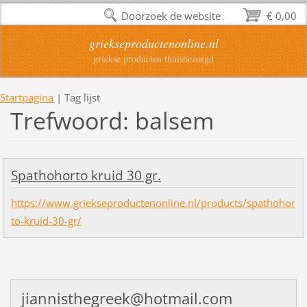
Doorzoek de website
€ 0,00
griekseproductenonline.nl
griekse producten thuisbezorgd
Startpagina
|
Tag lijst
Trefwoord: balsem
Spathohorto kruid 30 gr.
https://www.griekseproductenonline.nl/products/spathohor
to-kruid-30-gr/
jiannisthegreek@hotmail.com