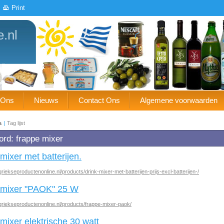
Print
e.nl
 Ons
Nieuws
Contact Ons
Algemene voorwaarden
a
|
Tag lijst
ord: frappe mixer
mixer met batterijen.
riekseproductenonline.nl/products/drink-mixer-met-batterijen-prijs-excl-batterijen-/
 mixer "PAOK" 25 W
griekseproductenonline.nl/products/frappe-mixer-paok/
mixer elektrische 30 watt