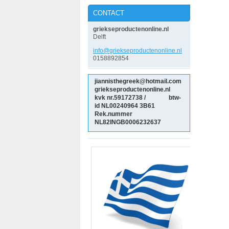
CONTACT
griekseproductenonline.nl
Delft
info@gri
ekseprod
uctenonl
ine.nl
0158892854
jiannisthegreek@hotmail.com
griekseproductenonline.nl
kvk nr.59172738 / btw-
id NL00240964
3B61
Rek.nummer
NL82INGB0006232637