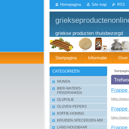
Homepagina
Site map
RSS
griekseproductenonlin
griekse producten thuisbezorgd
Startpagina
Informatie
Over
Startpagin
CATEGORIEËN
Trefwo
WIJNEN
BIER-WATERS-
Frappe 
FRISDRANKEN
https://www.g
OLIJFOLIE
OLIJVEN-PEPERS
Frappe
KOFFIE-HONING
https://www.
KRUIDEN-SPECERIJEN-MIX
Frappe 
LANG HOUDBAAR