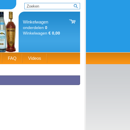
Winkelwagen
onderdelen
0
Winkelwagen
€ 0,00
FAQ
Videos