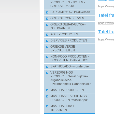
PRODUCTEN - NOTEN -
GRIEKSE PASTA
https://www.
BALSAMICO AZIJN-diversen
Tafel f
GRIEKSE CONSERVEN
https://www.
GRIEKS GEBAK-GLYKA -
ZOETWAREN
Tafel f
KOELPRODUCTEN
https://www.
DIEPVRIES PRODUCTEN
GRIEKSE VERSE
SPECIALITEITEN
NON-FOOD PRODUCTEN -
DROGISTERIJ VAN ATHOS
SPATHOLADO - wonderolie
VERZORGINGS
PRODUCTEN-met olijfolie-
Arganolie-Aloe-
Ezelinnenmelk-Cannabis olie
MASTIHA PRODUCTEN
MASTIHA VERZORGINGS
PRODUCTEN "Mastic Spa"
MASTIHA HORSE
TREATMENT