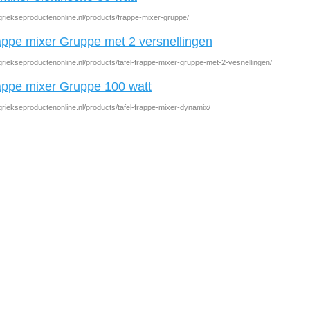
griekseproductenonline.nl/products/frappe-mixer-gruppe/
rappe mixer Gruppe met 2 versnellingen
griekseproductenonline.nl/products/tafel-frappe-mixer-gruppe-met-2-vesnellingen/
rappe mixer Gruppe 100 watt
griekseproductenonline.nl/products/tafel-frappe-mixer-dynamix/