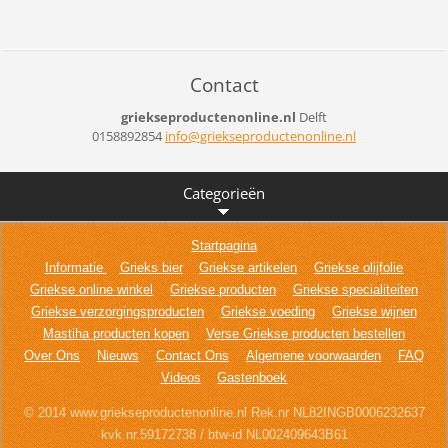
Contact
griekseproductenonline.nl
Delft
0158892854
info@gri
ekseprod
uctenonl
ine.nl
Categorieën
Startpagina
Informatie
Grieks bier
Griekse artikelen
Griekse olijfolie
Griekse online winkel
Griekse producten
Griekse specialiteiten
Griekse verzorgingsproducten
Griekse voeding
Griekse wijnen
Mastiha producten kopen
Verse Griekse producten bestellen
Over Ons
Nieuws
Contact Ons
Algemene voorwaarden
FAQ
Videos
Gastenboek
© 2014 www.griekseproductenonline.nl Rek.nr NL82INGB0006232637
kvk nr.59172738 / btw-id NL002409643B61