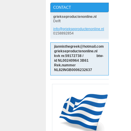
CONTACT
griekseproductenonline.nl
Delft
info@gri
ekseprod
uctenonl
ine.nl
0158892854
jiannisthegreek@hotmail.com
griekseproductenonline.nl
kvk nr.59172738 / btw-
id NL00240964
3B61
Rek.nummer
NL82INGB0006232637