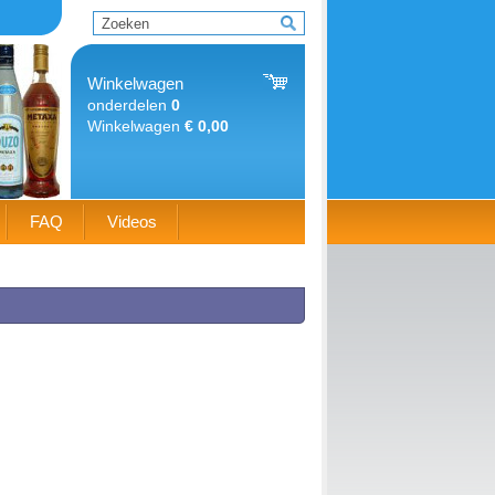
Winkelwagen
onderdelen
0
Winkelwagen
€ 0,00
FAQ
Videos