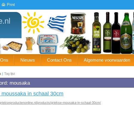
Print
e.nl
 Ons
Nieuws
Contact Ons
Algemene voorwaarden
a
|
Tag lijst
ord: mousaka
 moussaka in schaal 30cm
griekseproductenonline.nl/products/griekse-mousaka-in-schaal-30cm/