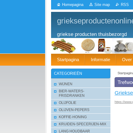
Homepagina
Site map
RSS
griekseproductenonlin
griekse producten thuisbezorgd
Startpagina
Informatie
Over
Startpagin
CATEGORIEËN
Trefwo
WIJNEN
BIER-WATERS-
Griekse
FRISDRANKEN
https://www.
OLIJFOLIE
OLIJVEN-PEPERS
KOFFIE-HONING
KRUIDEN-SPECERIJEN-MIX
LANG HOUDBAAR