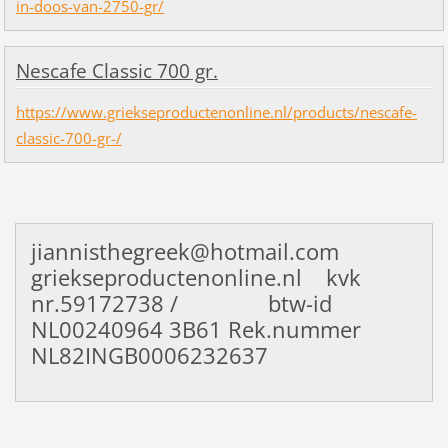
in-doos-van-2750-gr/
Nescafe Classic 700 gr.
https://www.griekseproductenonline.nl/products/nescafe-
classic-700-gr-/
jiannisthegreek@hotmail.com
griekseproductenonline.nl kvk
nr.59172738 / btw-id
NL00240964
3B61 Rek.nummer
NL82INGB0006232637