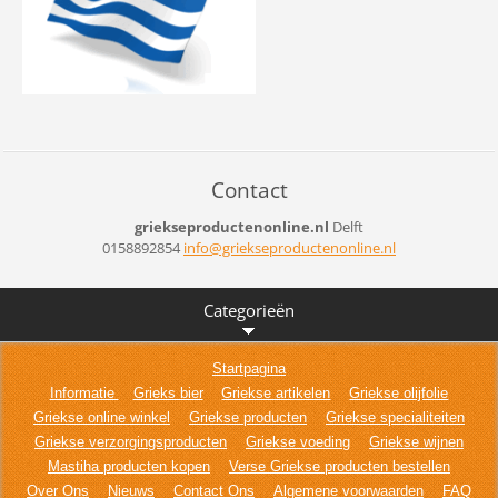
Contact
griekseproductenonline.nl
Delft
0158892854
info@gri
ekseprod
uctenonl
ine.nl
Categorieën
Startpagina
Informatie
Grieks bier
Griekse artikelen
Griekse olijfolie
Griekse online winkel
Griekse producten
Griekse specialiteiten
Griekse verzorgingsproducten
Griekse voeding
Griekse wijnen
Mastiha producten kopen
Verse Griekse producten bestellen
Over Ons
Nieuws
Contact Ons
Algemene voorwaarden
FAQ