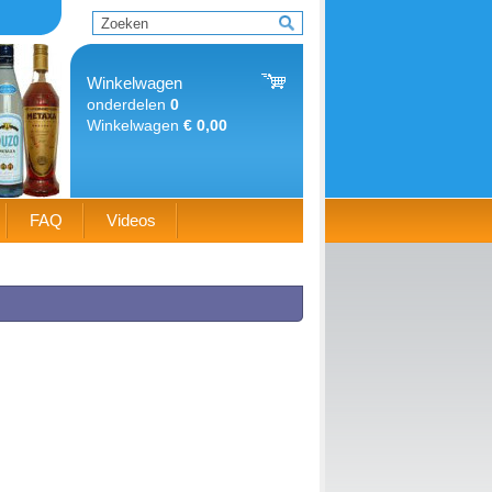
Winkelwagen
onderdelen
0
Winkelwagen
€ 0,00
FAQ
Videos