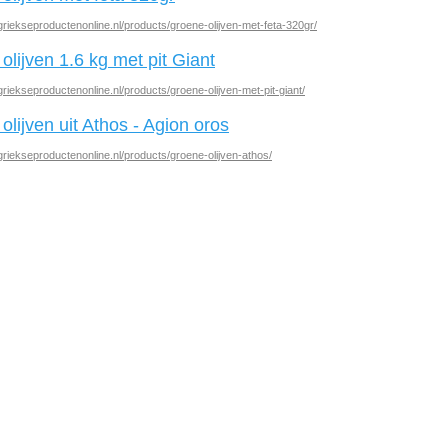
griekseproductenonline.nl/products/groene-olijven-met-feta-320gr/
olijven 1.6 kg met pit Giant
griekseproductenonline.nl/products/groene-olijven-met-pit-giant/
olijven uit Athos - Agion oros
griekseproductenonline.nl/products/groene-olijven-athos/