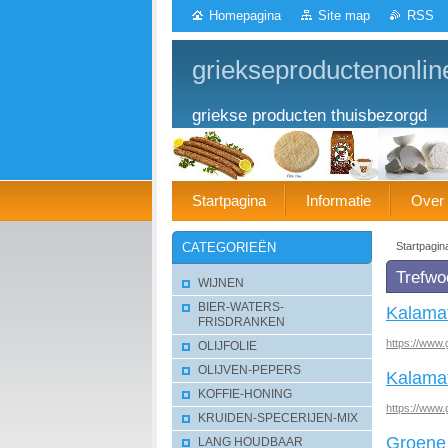
Homepagina
Site map
RSS
griekseproductenonlin
griekse producten thuisbezorgd
Startpagina
Informatie
Over
Startpagin
CATEGORIEËN
Trefwoo
WIJNEN
BIER-WATERS-
Kalamat
FRISDRANKEN
https://www.
OLIJFOLIE
OLIJVEN-PEPERS
Kalamat
KOFFIE-HONING
https://www.
KRUIDEN-SPECERIJEN-MIX
Groene 
LANG HOUDBAAR