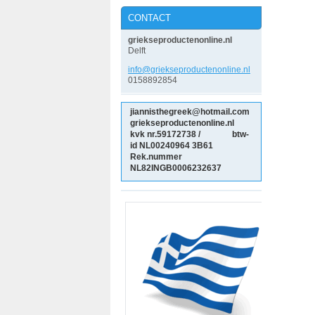
CONTACT
griekseproductenonline.nl
Delft
info@gri
ekseprod
uctenonl
ine.nl
0158892854
jiannisthegreek@hotmail.com
griekseproductenonline.nl
kvk nr.59172738 / btw-
id NL00240964
3B61
Rek.nummer
NL82INGB0006232637