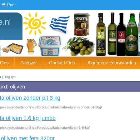
Print
e.nl
 Ons
Nieuws
Contact Ons
Algemene voorwaarden
a
|
Tag lijst
rd: olijven
a olijven zonder pit 3 kg
griekseproductenonline.nl/products/kalamata-olijven-zonder-pit-3kg/
a olijven 1.6 kg jumbo
griekseproductenonline.nl/products/kalamata-olijven-1-6-kg/
olijven met feta 320gr