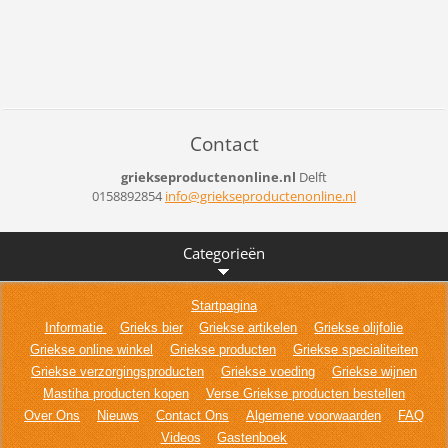
Contact
griekseproductenonline.nl
Delft
0158892854
info@gri
ekseprod
uctenonl
ine.nl
Categorieën
Startpagina
Informatie
Grieks bier
Griekse artikelen
Griekse olijfolie
Griekse online winkel
Griekse producten
Griekse specialiteiten
Griekse verzorgingsproducten
Griekse voeding
Griekse wijnen
Mastiha producten kopen
Verse Griekse producten bestellen
Over Ons
Nieuws
Contact Ons
Algemene voorwaarden
FAQ
Videos
Gastenboek