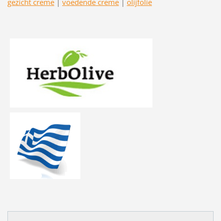
gezicht creme
|
voedende creme
|
olijfolie