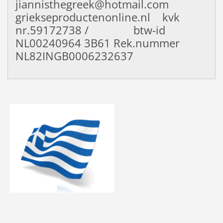
jiannisthegreek@hotmail.com
griekseproductenonline.nl kvk
nr.59172738 / btw-id
NL00240964
3B61 Rek.nummer
NL82INGB0006232637