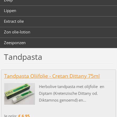
Lippen
Extract olie
Zon olie-lotion
Zeesponzen
Tandpasta
Tandpasta Oliifolie - Cretan Dittany 75ml
Herbolive tandpasta met olijfolie en
Diptam (Kretenzische Dittany od.
Diktamnos genoemd) en...
Je prijs:
€ 6,95