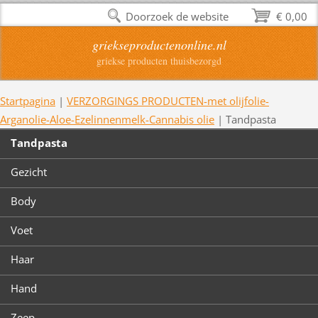
Doorzoek de website
€ 0,00
griekseproductenonline.nl
griekse producten thuisbezorgd
Startpagina
|
VERZORGINGS PRODUCTEN-met olijfolie-
Arganolie-Aloe-Ezelinnenmelk-Cannabis olie
|
Tandpasta
Tandpasta
Gezicht
Body
Voet
Haar
Hand
Zeep