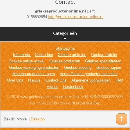
Contact
griekseproductenonline.nl
Delft
0158892854
info@gri
ekseprod
uctenonl
ine.nl
Categorieën
Startpagina
Informatie
Grieks bier
Griekse artikelen
Griekse olijfolie
Griekse online winkel
Griekse producten
Griekse specialiteiten
Griekse verzorgingsproducten
Griekse voeding
Griekse wijnen
Mastiha producten kopen
Verse Griekse producten bestellen
Over Ons
Nieuws
Contact Ons
Algemene voorwaarden
FAQ
Videos
Gastenboek
© 2014 www.griekseproductenonline.nl Rek.nr NL82INGB0006232637
kvk nr.59172738 / btw-id NL002409643B61
Bekijk:
Mobiel
|
Desktop