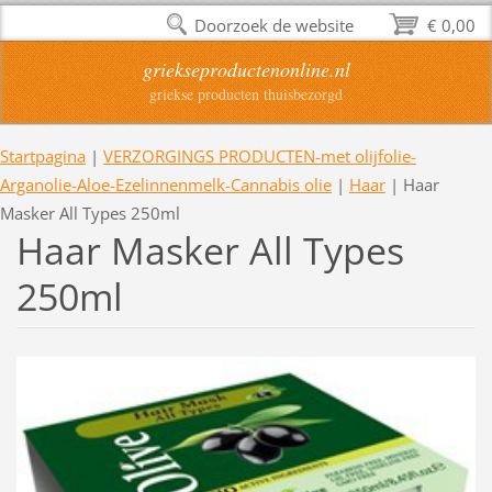
Doorzoek de website
€ 0,00
griekseproductenonline.nl
griekse producten thuisbezorgd
Startpagina
|
VERZORGINGS PRODUCTEN-met olijfolie-
Arganolie-Aloe-Ezelinnenmelk-Cannabis olie
|
Haar
|
Haar
Masker All Types 250ml
Haar Masker All Types
250ml