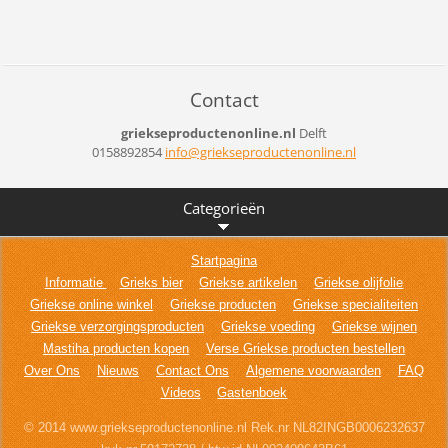
Contact
griekseproductenonline.nl
Delft
0158892854
info@gri
ekseprod
uctenonl
ine.nl
Categorieën
Startpagina
Informatie
Grieks bier
Griekse artikelen
Griekse olijfolie
Griekse online winkel
Griekse producten
Griekse specialiteiten
Griekse verzorgingsproducten
Griekse voeding
Griekse wijnen
Mastiha producten kopen
Verse Griekse producten bestellen
Over Ons
Nieuws
Contact Ons
Algemene voorwaarden
FAQ
Videos
Gastenboek
© 2014 www.griekseproductenonline.nl Rek.nr NL82INGB0006232637