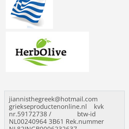
jiannisthegreek@hotmail.com
griekseproductenonline.nl kvk
nr.59172738 / btw-id
NL00240964
3B61 Rek.nummer
NL82INGB0006232637