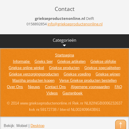
Contact
griekseproductenonline.nl
Delft
0158892854
info@gri
ekseprod
uctenonl
ine.nl
Categorieën
Startpagina
Informatie
Grieks bier
Griekse artikelen
Griekse olijfolie
Griekse online winkel
Griekse producten
Griekse specialiteiten
Griekse verzorgingsproducten
Griekse voeding
Griekse wijnen
Mastiha producten kopen
Verse Griekse producten bestellen
Over Ons
Nieuws
Contact Ons
Algemene voorwaarden
FAQ
Videos
Gastenboek
© 2014 www.griekseproductenonline.nl Rek.nr NL82INGB0006232637
kvk nr.59172738 / btw-id NL002409643B61
Bekijk:
Mobiel
|
Desktop