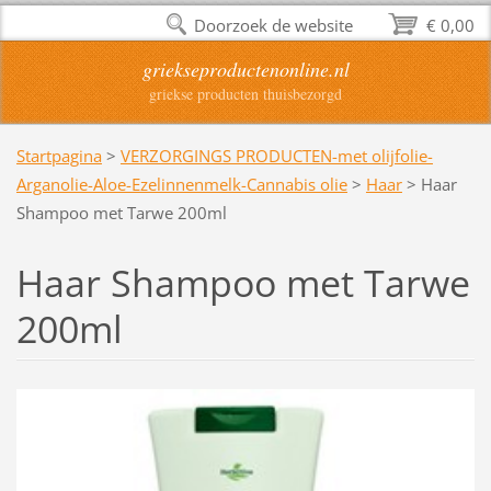
Doorzoek de website
€ 0,00
griekseproductenonline.nl
griekse producten thuisbezorgd
Startpagina
>
VERZORGINGS PRODUCTEN-met olijfolie-
Arganolie-Aloe-Ezelinnenmelk-Cannabis olie
>
Haar
>
Haar
Shampoo met Tarwe 200ml
Haar Shampoo met Tarwe
200ml