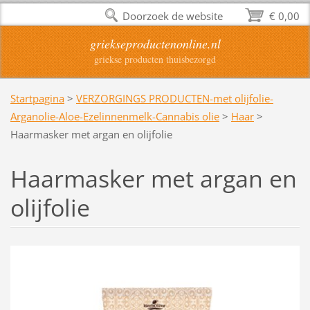
Doorzoek de website
€ 0,00
griekseproductenonline.nl
griekse producten thuisbezorgd
Startpagina
>
VERZORGINGS PRODUCTEN-met olijfolie-
Arganolie-Aloe-Ezelinnenmelk-Cannabis olie
>
Haar
>
Haarmasker met argan en olijfolie
Haarmasker met argan en
olijfolie