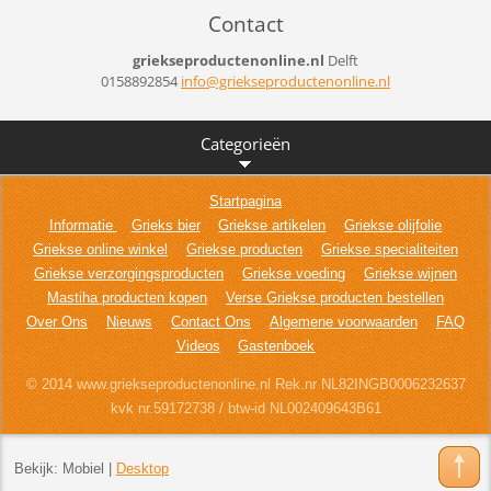
Contact
griekseproductenonline.nl
Delft
0158892854
info@gri
ekseprod
uctenonl
ine.nl
Categorieën
Startpagina
Informatie
Grieks bier
Griekse artikelen
Griekse olijfolie
Griekse online winkel
Griekse producten
Griekse specialiteiten
Griekse verzorgingsproducten
Griekse voeding
Griekse wijnen
Mastiha producten kopen
Verse Griekse producten bestellen
Over Ons
Nieuws
Contact Ons
Algemene voorwaarden
FAQ
Videos
Gastenboek
© 2014 www.griekseproductenonline.nl Rek.nr NL82INGB0006232637
kvk nr.59172738 / btw-id NL002409643B61
Bekijk:
Mobiel
|
Desktop