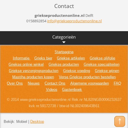
Contact
griekseproductenonline.nl
Delft
0158892854
info@gri
ekseprod
uctenonl
ine.nl
Categorieën
Startpagina
Informatie
Grieks bier
Griekse artikelen
Griekse olijfolie
Griekse online winkel
Griekse producten
Griekse specialiteiten
Griekse verzorgingsproducten
Griekse voeding
Griekse wijnen
Mastiha producten kopen
Verse Griekse producten bestellen
Over Ons
Nieuws
Contact Ons
Algemene voorwaarden
FAQ
Videos
Gastenboek
© 2014 www.griekseproductenonline.nl Rek.nr NL82INGB0006232637
kvk nr.59172738 / btw-id NL002409643B61
Bekijk:
Mobiel
|
Desktop