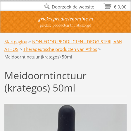
Doorzoek de website
€ 0,00
griekseproductenonline.nl
griekse producten thuisbezorgd
Startpagina
>
NON-FOOD PRODUCTEN - DROGISTERIJ VAN
ATHOS
>
Therapeutische producten van Athos
>
Meidoorntinctuur (krategos) 50ml
Meidoorntinctuur
(krategos) 50ml