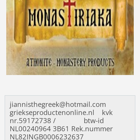
jiannisthegreek@hotmail.com
griekseproductenonline.nl kvk
nr.59172738 / btw-id
NL00240964
3B61 Rek.nummer
NL82INGB0006232637