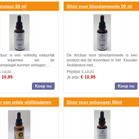
inctuur 50 ml
Elixir voor bloedarmoede 50 ml
ctuur is een volledig natuurlijk
De tinctuur voor bloedarmoede is een
uct waarmee we de
product dat de monniken in het Klooster
erspiegel kunnen verlagen....
Analipseos met...
€ 19,95
Prijslijst:
€ 19,95
 10,95
€ 10,95
Je prijs:
Koop nu
Koop nu
r van wilde olijfbladeren
Elixir voor geheugen 50ml