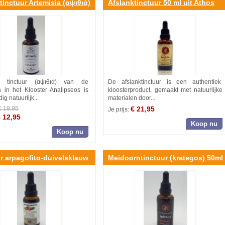
tinctuur Artemisia (αψιθιά)
Afslanktinctuur 50 ml uit Athos
ia tinctuur (αψιθιά) van de
De afslanktinctuur is een authentiek
 in het Klooster Analipseos is
kloosterproduct, gemaakt met natuurlijke
ig natuurlijk...
materialen door...
€ 21,95
€ 19,95
Je prijs:
 12,95
Koop nu
Koop nu
r arpagofito-duivelsklauw
Meidoorntinctuur (krategos) 50ml