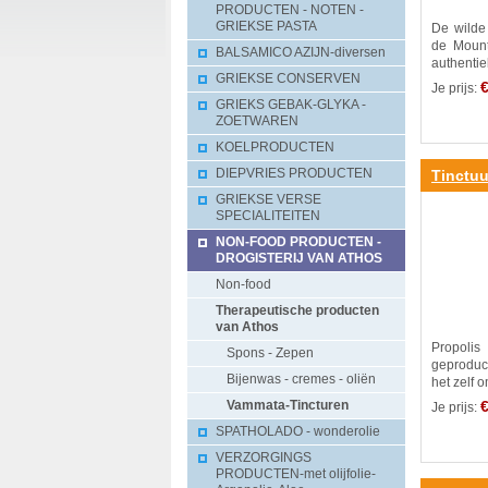
PRODUCTEN - NOTEN -
GRIEKSE PASTA
De wilde
de Moun
BALSAMICO AZIJN-diversen
authentiek
GRIEKSE CONSERVEN
€
Je prijs:
GRIEKS GEBAK-GLYKA -
ZOETWAREN
KOELPRODUCTEN
DIEPVRIES PRODUCTEN
Tinctuu
GRIEKSE VERSE
SPECIALITEITEN
NON-FOOD PRODUCTEN -
DROGISTERIJ VAN ATHOS
Non-food
Therapeutische producten
van Athos
Propoli
Spons - Zepen
geproduc
Bijenwas - cremes - oliën
het zelf o
€
Vammata-Tincturen
Je prijs:
SPATHOLADO - wonderolie
VERZORGINGS
PRODUCTEN-met olijfolie-