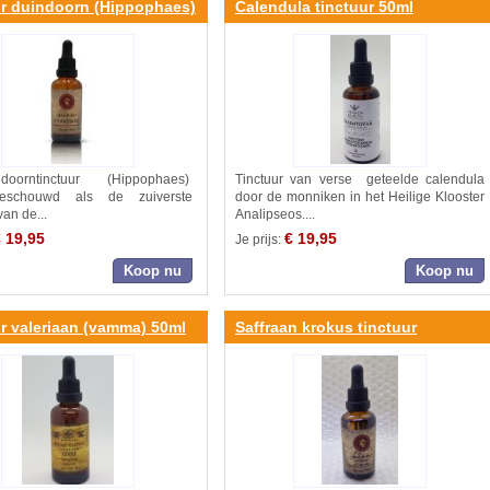
ur duindoorn (Hippophaes)
Calendula tinctuur 50ml
doorntinctuur (Hippophaes)
Tinctuur van verse geteelde calendula
eschouwd als de zuiverste
door de monniken in het Heilige Klooster
van de...
Analipseos....
 19,95
€ 19,95
Je prijs:
Koop nu
Koop nu
r valeriaan (vamma) 50ml
Saffraan krokus tinctuur