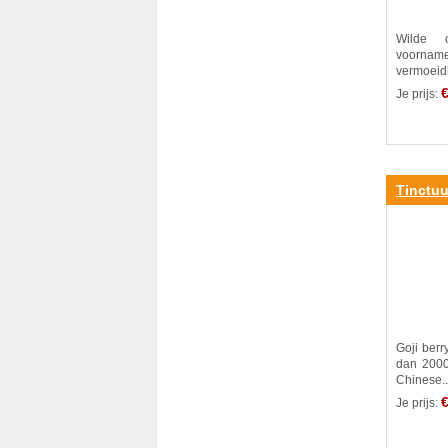
Wilde o
voornam
vermoeidh
€
Je prijs:
Tinctuu
Goji ber
dan 2000
Chinese..
€
Je prijs: