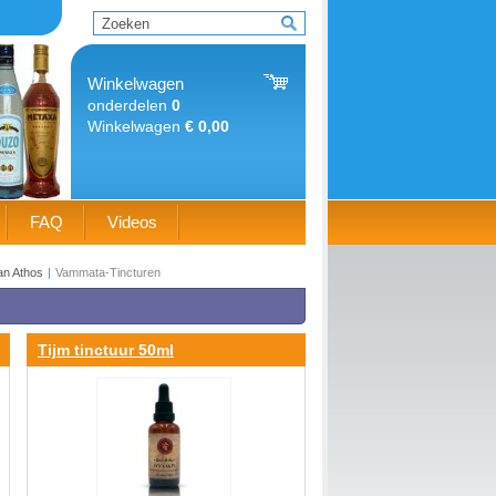
Winkelwagen
onderdelen
0
Winkelwagen
€ 0,00
FAQ
Videos
an Athos
|
Vammata-Tincturen
Tijm tinctuur 50ml