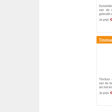
Duivelsk
van de w
gebruikt 
€
Je prijs:
Tinctuu
Tinctuur 
van de b
als het kru
€
Je prijs: