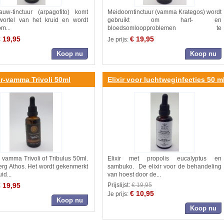
lauw-tinctuur (arpagofito) komt
Meidoorntinctuur (vamma Krategos) wordt
ortel van het kruid en wordt
gebruikt om hart- en
om...
bloedsomloopproblemen te
behandelen....
 19,95
€ 19,95
Je prijs:
Koop nu
Koop nu
r-vamma Trivoli 50ml
Elixir voor luchtweginfecties 50 m
- vamma Trivoli of Tribulus 50ml.
Elixir met propolis eucalyptus en
erg Athos. Het wordt gekenmerkt
sambuko. De elixir voor de behandeling
id...
van hoest door de...
 19,95
Prijslijst:
€ 19,95
€ 10,95
Je prijs:
Koop nu
Koop nu