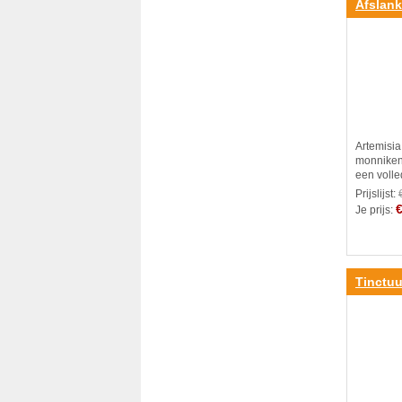
Afslank
50ml
Artemis
monniken
een volled
Prijslijst:
€
Je prijs:
Tinctuu
50ml