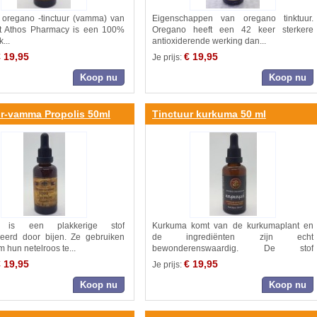
 oregano -tinctuur (vamma) van
Eigenschappen van oregano tinktuur.
t Athos Pharmacy is een 100%
Oregano heeft een 42 keer sterkere
...
antioxiderende werking dan...
 19,95
€ 19,95
Je prijs:
Koop nu
Koop nu
r-vamma Propolis 50ml
Tinctuur kurkuma 50 ml
s is een plakkerige stof
Kurkuma komt van de kurkumaplant en
eerd door bijen. Ze gebruiken
de ingrediënten zijn echt
m hun netelroos te...
bewonderenswaardig. De stof
curcumine...
 19,95
€ 19,95
Je prijs:
Koop nu
Koop nu