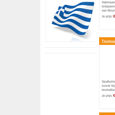
Valeri
ontspann
van Mount
€
Je prijs:
Tinctuu
Spathoh
vooral bi
reumatisc
€
Je prijs: