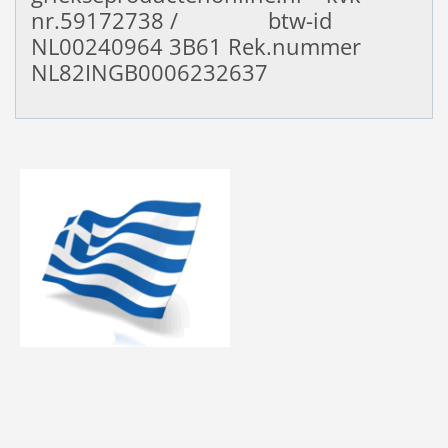
nr.59172738 / btw-id
NL00240964
3B61 Rek.nummer
NL82INGB0006232637