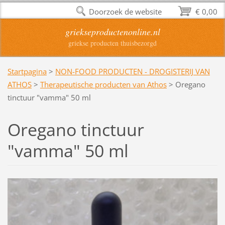
Doorzoek de website
€ 0,00
griekseproductenonline.nl
griekse producten thuisbezorgd
Startpagina
>
NON-FOOD PRODUCTEN - DROGISTERIJ VAN
ATHOS
>
Therapeutische producten van Athos
>
Oregano
tinctuur "vamma" 50 ml
Oregano tinctuur
"vamma" 50 ml