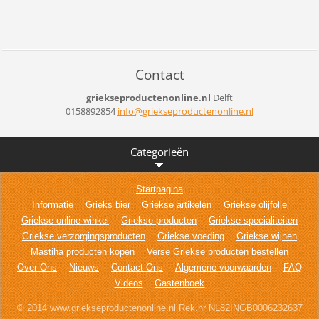
Contact
griekseproductenonline.nl
Delft
0158892854
info@gri
ekseprod
uctenonl
ine.nl
Categorieën
Startpagina
Informatie
Grieks bier
Griekse artikelen
Griekse olijfolie
Griekse online winkel
Griekse producten
Griekse specialiteiten
Griekse verzorgingsproducten
Griekse voeding
Griekse wijnen
Mastiha producten kopen
Verse Griekse producten bestellen
Over Ons
Nieuws
Contact Ons
Algemene voorwaarden
FAQ
Videos
Gastenboek
© 2014 www.griekseproductenonline.nl Rek.nr NL82INGB0006232637