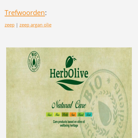
Trefwoorden
:
zeep
|
zeep argan olie